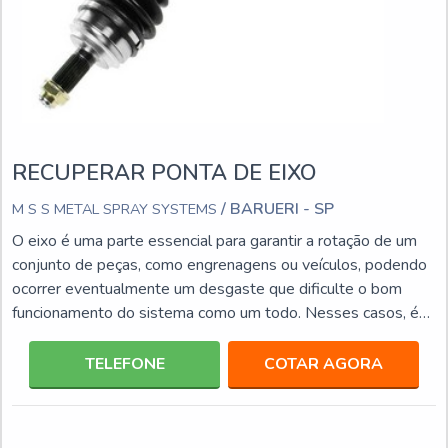
RECUPERAR PONTA DE EIXO
/ BARUERI - SP
M S S METAL SPRAY SYSTEMS
O eixo é uma parte essencial para garantir a rotação de um
conjunto de peças, como engrenagens ou veículos, podendo
ocorrer eventualmente um desgaste que dificulte o bom
funcionamento do sistema como um todo. Nesses casos, é
necessário recuperar ponta de eixo, o que pode ser obtido a
partir do processo de aspersão térmica.GARANTIA DE
TELEFONE
COTAR AGORA
RECUPERAÇÃO DA PONTA DE EIXOTambém conhecida
como metalização, este processo garante recuperar a ponta
de eixo, contando com uma série de etapas, nas quais uma