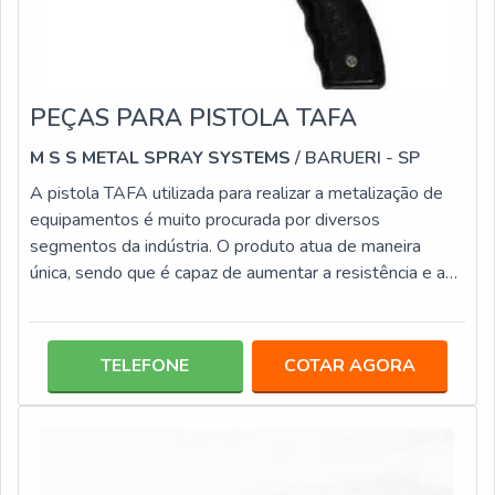
PEÇAS PARA PISTOLA TAFA
M S S METAL SPRAY SYSTEMS
/ BARUERI - SP
A pistola TAFA utilizada para realizar a metalização de
equipamentos é muito procurada por diversos
segmentos da indústria. O produto atua de maneira
única, sendo que é capaz de aumentar a resistência e a
performance de diversos tipos de maquinários expostos
a riscos de corrosão e deterioração.Para realizar a
manutenção do produto, é preciso procurar por uma
TELEFONE
COTAR AGORA
empresa especializada em peças para pistola TAFA. As
peças variam muito de modelo para modelo, por isso é
importante que a empresa escolhid