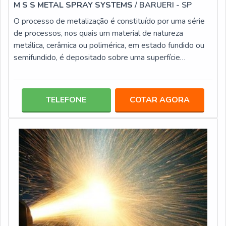
M S S METAL SPRAY SYSTEMS
/ BARUERI - SP
O processo de metalização é constituído por uma série
de processos, nos quais um material de natureza
metálica, cerâmica ou polimérica, em estado fundido ou
semifundido, é depositado sobre uma superfície
preparada, criando, dessa forma, um depósito. Uma das
técnicas possíveis para a realização deste procedimento
utiliza equipamentos pra flame spray e se utiliza de gás
TELEFONE
COTAR AGORA
oxigênio e combustível para criar a chama responsável
pela fundição do material que será consumido (este no
estado de pó ou arame