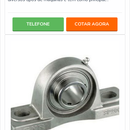
finalidade o aumento da performance e da resistência
dos equipamentos que por ele são submetidos.A partir
desses aspectos, para que o trabalho de recuperação de
TELEFONE
COTAR AGORA
eixos por metalização seja realizado da melhor forma
possível, é importante que o cliente faça uma pesquisa
antes de escolher a empresa para realiza