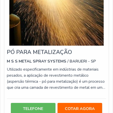
PÓ PARA METALIZAÇÃO
M S S METAL SPRAY SYSTEMS
/ BARUERI - SP
Utilizado especificamente em indústrias de materiais
pesados, a aplicação de revestimento metálico
(aspersão térmica - pó para metalização) é um processo
que cria uma camada de revestimento de metal em uma
superfície, o que garante mais durabilidade em peças
sujeitas ao estrago com a ação do tempo, como
cavitação, corrosão, erosão e abrasão. Para isso, o
TELEFONE
COTAR AGORA
processo de aspersão térmica ocorre em três estágios: