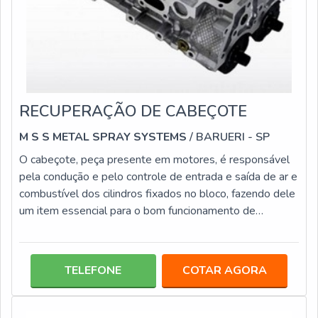
RECUPERAÇÃO DE CABEÇOTE
M S S METAL SPRAY SYSTEMS
/ BARUERI - SP
O cabeçote, peça presente em motores, é responsável
pela condução e pelo controle de entrada e saída de ar e
combustível dos cilindros fixados no bloco, fazendo dele
um item essencial para o bom funcionamento de
qualquer motor, sendo necessária a realização de uma
eventual recuperação de cabeçote, a fim de garantir as
características originais da peça em alguns casos.MAIS
TELEFONE
COTAR AGORA
INFORMAÇÕES SOBRE O PRODUTOPor meio do
processo de aspersão térmica flame spray, é possível
efetivar a recuperação em cabeçot