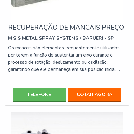
RECUPERAÇÃO DE MANCAIS PREÇO
M S S METAL SPRAY SYSTEMS
/ BARUERI - SP
Os mancais são elementos frequentemente utilizados
por terem a função de sustentar um eixo durante o
processo de rotação, deslizamento ou oscilação,
garantindo que ele permaneça em sua posição inicial.
Compostos por uma base, normalmente de aço ou de
ferro, com um furo por onde passa o eixo, além de uma
bucha ou um rolamento que fica entre estas duas partes,
TELEFONE
COTAR AGORA
os mancais precisam estar devidamente lubrificados e
em excelentes condições.MAIS INFORMAÇÕES
SOBRE O SERVIÇOQuando estes elementos apresen