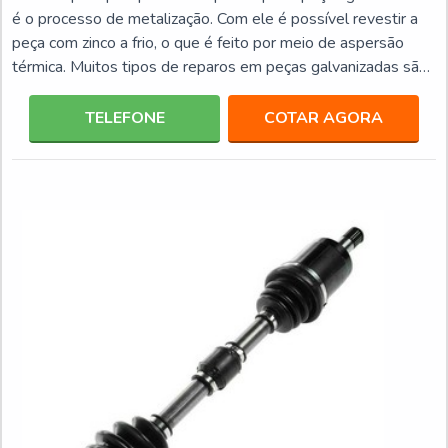
é o processo de metalização. Com ele é possível revestir a
peça com zinco a frio, o que é feito por meio de aspersão
térmica. Muitos tipos de reparos em peças galvanizadas são
possíveis, desde retoques em peças até em cordões de
solda e peças de campo. Os reparos em peça galvanizada
TELEFONE
COTAR AGORA
precisam ser realizados com equipamentos de qualidade e
com zinco de procedência reconhecida, por isso a empresa
MSS – Metal Spray Systems disponibili