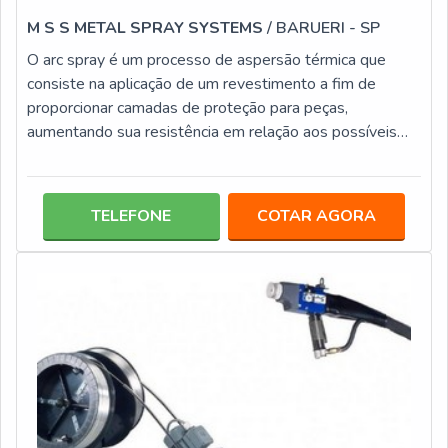
M S S METAL SPRAY SYSTEMS
/ BARUERI - SP
O arc spray é um processo de aspersão térmica que
consiste na aplicação de um revestimento a fim de
proporcionar camadas de proteção para peças,
aumentando sua resistência em relação aos possíveis
desgastes no ambiente em que atuam, como os
provenientes da corrosão e da abrasão. O arc tipo spray
é um método bastante escolhido, especialmente pelas
TELEFONE
COTAR AGORA
vantagens que oferece. Em comparação com o flame
spray, por exemplo, este processo é mais seguro, mais
econômico e mais fácil de utilizar, além de gera