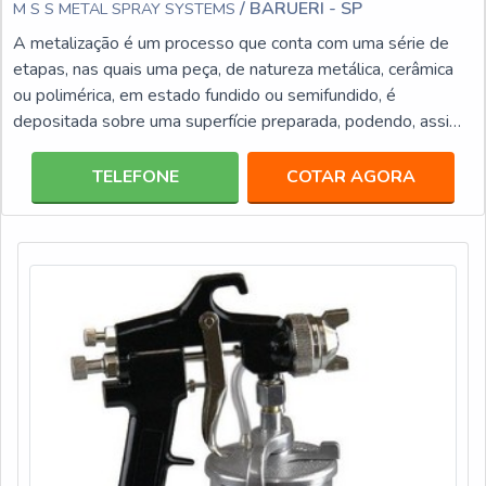
/ BARUERI - SP
M S S METAL SPRAY SYSTEMS
A metalização é um processo que conta com uma série de
etapas, nas quais uma peça, de natureza metálica, cerâmica
ou polimérica, em estado fundido ou semifundido, é
depositada sobre uma superfície preparada, podendo, assim,
formar um depósito. Para a efetivação deste processo, é
necessária a utilização de ligas, que são divididas em duas
TELEFONE
COTAR AGORA
categorias distintas: a frio ou quente. No processo de
recuperação de semi eixo é utilizada a liga a frio,
recomendado para peças nas quais o aquecimento pode g