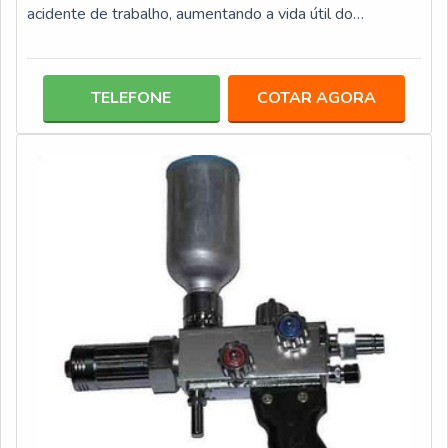
acidente de trabalho, aumentando a vida útil do
equipamento por amortecer vibrações que causam
rupturas e diminuindo nível de ruídos. Para garantir essas
qualidades do sistema mecânico, é fundamental haver
TELEFONE
COTAR AGORA
uma constante e periódica manutenção dessas placas;
por esse fato, a recuperação de placas de desgaste são
tão requisitadas no mercado. E