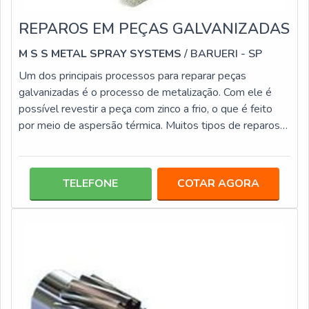
REPAROS EM PEÇAS GALVANIZADAS
M S S METAL SPRAY SYSTEMS
/ BARUERI - SP
Um dos principais processos para reparar peças
galvanizadas é o processo de metalização. Com ele é
possível revestir a peça com zinco a frio, o que é feito
por meio de aspersão térmica. Muitos tipos de reparos
em peças galvanizadas são possíveis, desde retoques
em peças até em cordões de solda e peças de campo.
Os reparos em peça galvanizada precisam ser realizados
TELEFONE
COTAR AGORA
com equipamentos de qualidade e com zinco de
procedência reconhecida, por isso a empresa MSS –
Metal Spray Systems disponibili